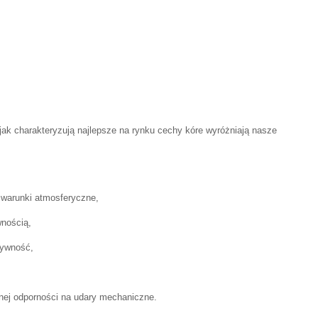
ojak charakteryzują najlepsze na rynku cechy kóre wyróżniają nasze
 warunki atmosferyczne,
wnością,
tywność,
onej odporności na udary mechaniczne.