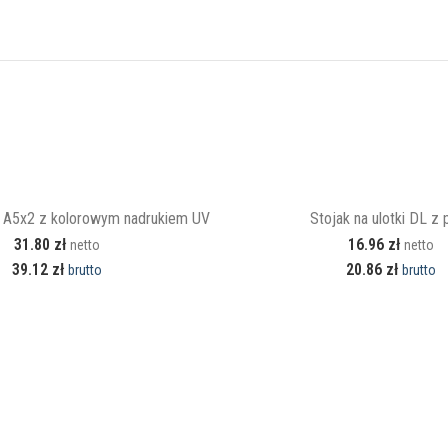
ki A5x2 z kolorowym nadrukiem UV
Stojak na ulotki DL z p
31.80
zł
16.96
zł
netto
netto
39.12
zł
20.86
zł
brutto
brutto