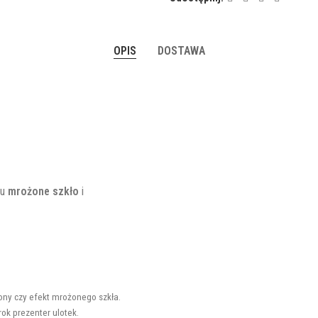
OPIS
DOSTAWA
ru
mrożone szkło
i
elony czy efekt mrożonego szkła.
rok prezenter ulotek.