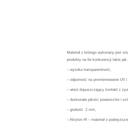
Materiał z którego wykonany jest st
produkty na tle konkurencji takie jak:
– wysoka transparentność,
– odporność na promieniowanie UV i
– atest dopuszczający kontakt z ży
– doskonała jakość powierzchni i sz
– grubość 2 mm,
– Akrylon HI – materiał o podwyższ