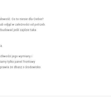
ułowość. Co to niesie dla Ciebie?
b odjąć w zależności od potrzeb.
budować jeśli zajdzie taka
a.
żliwości jego wymiany i
amy tylko panel frontowy
 sprawia że dbasz o środowisko