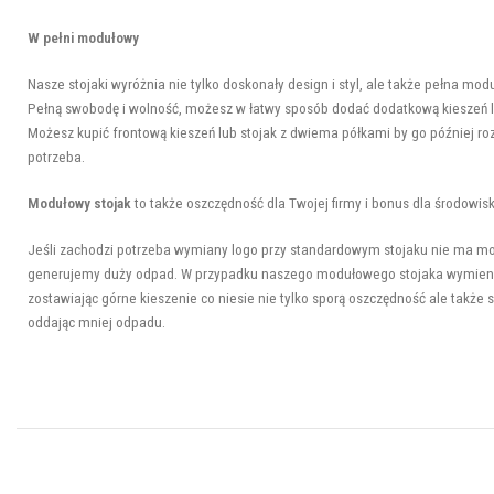
W pełni modułowy
Nasze stojaki wyróżnia nie tylko doskonały design i styl, ale także pełna mod
Pełną swobodę i wolność, możesz w łatwy sposób dodać dodatkową kieszeń lu
Możesz kupić frontową kieszeń lub stojak z dwiema półkami by go później roz
potrzeba.
Modułowy stojak
to także oszczędność dla Twojej firmy i bonus dla środowisk
Jeśli zachodzi potrzeba wymiany logo przy standardowym stojaku nie ma mo
generujemy duży odpad. W przypadku naszego modułowego stojaka wymieni
zostawiając górne kieszenie co niesie nie tylko sporą oszczędność ale także
oddając mniej odpadu.