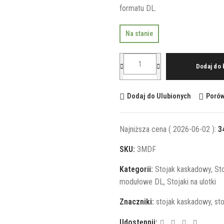
formatu DL.
Na stanie
Dodaj do
Dodaj do Ulubionych
Poró
Najniższa cena (
2026-06-02
):
3
SKU:
3MDF
Kategorii:
Stojak kaskadowy
,
Sto
modułowe DL
,
Stojaki na ulotki
Znaczniki:
stojak kaskadowy
,
st
Udostępnij: