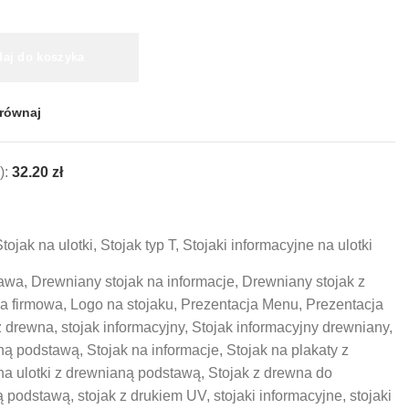
aj do koszyka
równaj
):
32.20
zł
tojak na ulotki
,
Stojak typ T
,
Stojaki informacyjne na ulotki
tawa
,
Drewniany stojak na informacje
,
Drewniany stojak z
a firmowa
,
Logo na stojaku
,
Prezentacja Menu
,
Prezentacja
z drewna
,
stojak informacyjny
,
Stojak informacyjny drewniany
,
aną podstawą
,
Stojak na informacje
,
Stojak na plakaty z
na ulotki z drewnianą podstawą
,
Stojak z drewna do
ą podstawą
,
stojak z drukiem UV
,
stojaki informacyjne
,
stojaki