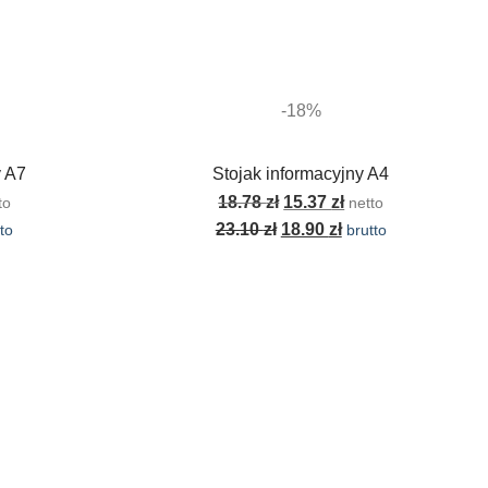
-18%
y A7
Stojak informacyjny A4
18.78
zł
15.37
zł
to
netto
23.10
zł
18.90
zł
to
brutto