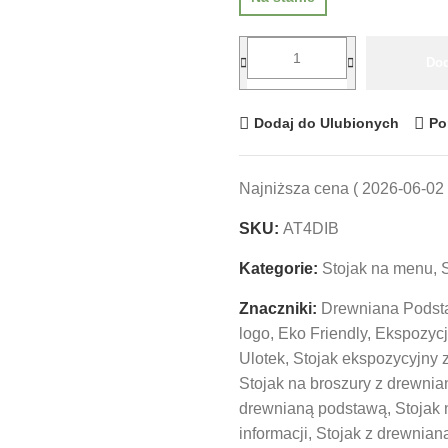
Dod
Dodaj do Ulubionych
Po
Najniższa cena (
2026-06-02
SKU:
AT4DIB
Kategorie:
Stojak na menu
,
S
Znaczniki:
Drewniana Pods
logo
,
Eko Friendly
,
Ekspozycj
Ulotek
,
Stojak ekspozycyjny 
Stojak na broszury z drewni
drewnianą podstawą
,
Stojak 
informacji
,
Stojak z drewnian