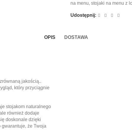
na menu
,
stojaki na menu z l
Udostępnij:
OPIS
DOSTAWA
ezrównaną jakością..
gląd, który przyciągnie
je stojakom naturalnego
 ale również dodaje
się doskonale dzięki
o gwarantuje, że Twoja