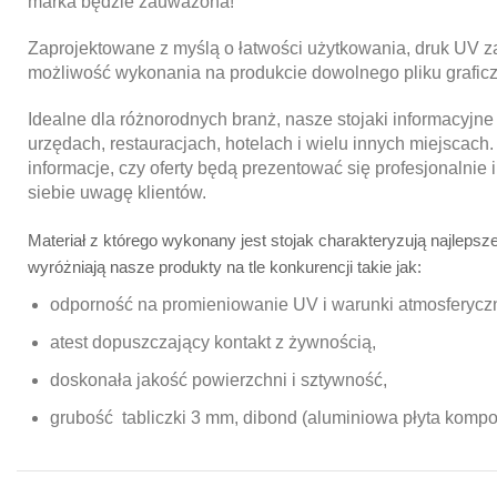
marka będzie zauważona!
Zaprojektowane z myślą o łatwości użytkowania, druk UV z
możliwość wykonania na produkcie dowolnego pliku grafic
Idealne dla różnorodnych branż, nasze stojaki informacyjn
urzędach, restauracjach, hotelach i wielu innych miejscach.
informacje, czy oferty będą prezentować się profesjonalnie 
siebie uwagę klientów.
Materiał z którego wykonany jest stojak charakteryzują najlepsz
wyróżniają nasze produkty na tle konkurencji takie jak:
odporność na promieniowanie UV i warunki atmosferycz
atest dopuszczający kontakt z żywnością,
doskonała jakość powierzchni i sztywność,
grubość tabliczki 3 mm, dibond (aluminiowa płyta komp