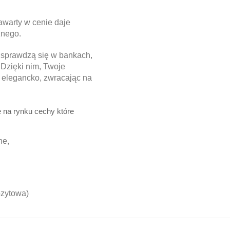
awarty w cenie daje
znego.
e sprawdzą się w bankach,
 Dzięki nim, Twoje
i elegancko, zwracając na
e na rynku cechy które
ne,
ozytowa)