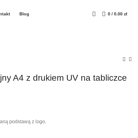
ntakt
Blog
0
/
0.00
zł
jny A4 z drukiem UV na tabliczce
ianą podstawą z logo.